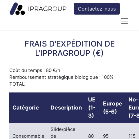
Contactez-nous
FRAIS D'EXPÉDITION DE
L'IPPRAGROUP (€)
Coût du temps : 80 €/h
Remboursement stratégique biologique : 100%
TOTAL
UE
No-
Europe
Catégorie
Description
(1-
Eur
(5-6)
3)
(7-
Slide/pièce
Consommable
de
80
95
115