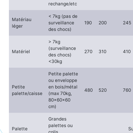
rechange/etc
< 7kg (pas de
Matériau
surveillance
190
200
245
léger
des chocs)
> 7kg
(surveillance
Matériel
270
310
410
des chocs)
<30kg
Petite palette
ou enveloppe
Petite
en bois/métal
480
520
760
palette/caisse
(max 70kg,
80x60x60
cm)
Grandes
palettes ou
Palette
S
colis